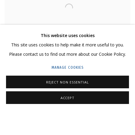
This website uses cookies
This site uses cookies to help make it more useful to you.
Please contact us to find out more about our Cookie Policy.
LIZA ARTAMONOVA
MANAGE COOKIES
WINTER SERIES. IMPORTANT BUSINESS • ЗИМНЯЯ СЕРИЯ. ВАЖНОЕ
ДЕЛО
,
2021-2022
REJECT NON ESSENTIAL
200 g/m2 paper, gel pen
Бумага 200 г/м2, гелевая ручка (в раме)
ACCEPT
29,7 x 42 cm
11 3/8 x 16 1/2 in
Series:
WINTER SERIES
₽ 73,000.00