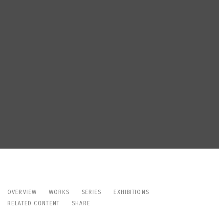
LIZA ARTAMONOVA
OVERVIEW
WORKS
SERIES
EXHIBITIONS
RELATED CONTENT
SHARE