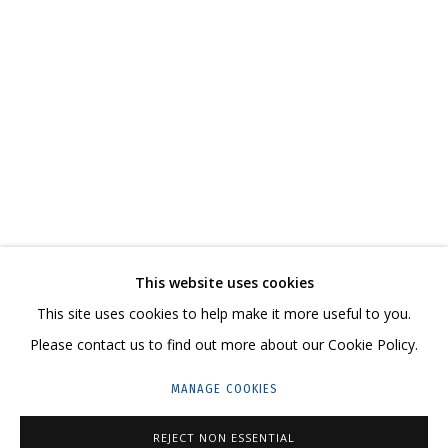
ВИКА БЕГАЛЬСКАЯ. СТЫД
КУРАТОР АНАТОЛИЙ ОСМОЛОВСКИЙ
СВЯЖИТЕСЬ С НАМИ:
+7 (495) 635-02-35
This website uses cookies
HELLO@GRIDCHINHALL.COM
This site uses cookies to help make it more useful to you.
Please contact us to find out more about our Cookie Policy.
ПОДПИШИТЕСЬ НА ОБНОВЛЕНИЯ
MANAGE COOKIES
ГРИДЧИНХОЛЛ
REJECT NON ESSENTIAL
143422, РОССИЯ, МОСКОВСКАЯ ОБЛАСТЬ,