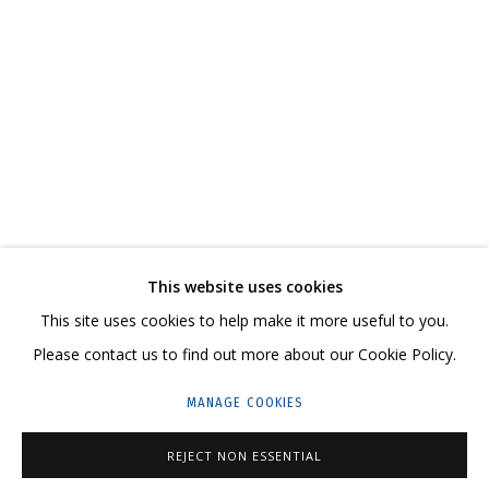
КАТАЛОГ
СВЯЖИТЕСЬ С НАМИ:
+7 (495) 635-02-35
This website uses cookies
HELLO@GRIDCHINHALL.COM
This site uses cookies to help make it more useful to you.
ПОДПИШИТЕСЬ НА ОБНОВЛЕНИЯ
Please contact us to find out more about our Cookie Policy.
MANAGE COOKIES
ГРИДЧИНХОЛЛ
143422, РОССИЯ, МОСКОВСКАЯ ОБЛАСТЬ,
REJECT NON ESSENTIAL
КРАСНОГОРСКИЙ ГОРОДСКОЙ ОКРУГ,