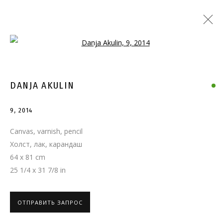
Open a larger version of the follo
DANJA AKULIN
9
,
2014
Canvas, varnish, pencil
Холст, лак, карандаш
64 x 81 cm
25 1/4 x 31 7/8 in
ОТПРАВИТЬ ЗАПРОС