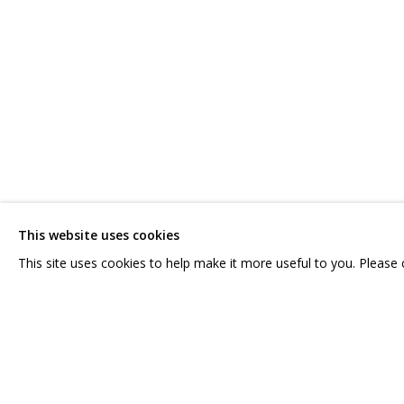
СВЯЖИТЕСЬ С НАМИ:
ГРИДЧИНХОЛЛ
+7 (495) 635-02-35
143422, РОССИЯ,
HELLO@GRIDCHINHALL.COM
КРАСНОГОРСКИЙ 
ПОДПИШИТЕСЬ НА ОБНОВЛЕНИЯ
СЕЛО ДМИТРОВСК
ПРОСТРАНСТВО ДЛ
ДОСТАВКА И ПРИМЕ
This website uses cookies
This site uses cookies to help make it more useful to you. Please
PRIVACY POLICY
MANAGE COOKIES
COPYRIGHT © 2026 GRIDCHINHALL GALLERY
SITE BY ARTLOGIC