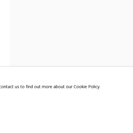
ТЕЛЕГРАМ:
T.ME/GRIDCHINHALLG
 МОСКОВСКАЯ ОБЛАСТЬ,
ГОРОДСКОЙ ОКРУГ,
ОЕ, УЛИЦА ЦЕНТРАЛЬНАЯ, 23.
Я СЪЕМОК
РКА
 contact us to find out more about our Cookie Policy.