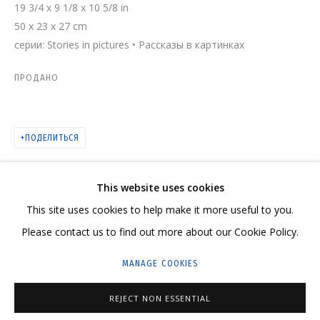
19 3/4 x 9 1/8 x 10 5/8 in
50 x 23 x 27 cm
серии:
Stories in pictures • Рассказы в картинках
КАТАЛОГ
ПРОДАНО
ПОДЕЛИТЬСЯ
СВЯЖИТЕСЬ С НАМИ:
+7 (495) 635-02-35
This website uses cookies
HELLO@GRIDCHINHALL.COM
This site uses cookies to help make it more useful to you.
ПОДПИШИТЕСЬ НА ОБНОВЛЕНИЯ
Please contact us to find out more about our Cookie Policy.
MANAGE COOKIES
ГРИДЧИНХОЛЛ
143422, РОССИЯ, МОСКОВСКАЯ ОБЛАСТЬ,
REJECT NON ESSENTIAL
КРАСНОГОРСКИЙ ГОРОДСКОЙ ОКРУГ,