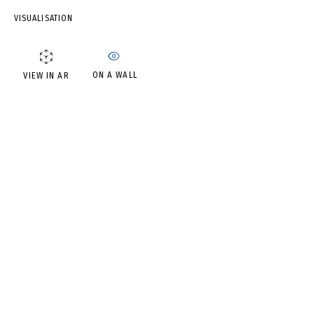
VISUALISATION
ИРИНА ДРОЗД
ON A WALL
VIEW IN AR