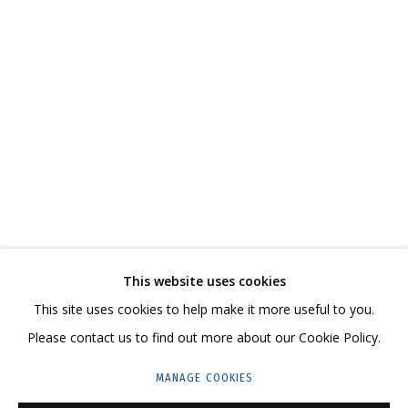
ИРИНА ДРОЗД
РАБОТЫ
БИОГРАФИЯ
СЕРИИ
ВЫСТАВКИ
СВЯЗАННЫЕ МАТЕРИАЛЫ
ПОДЕЛИТЬСЯ
СВЯЖИТЕСЬ С НАМИ:
This website uses cookies
+7 (495) 635-02-35
This site uses cookies to help make it more useful to you.
HELLO@GRIDCHINHALL.COM
Please contact us to find out more about our Cookie Policy.
ПОДПИШИТЕСЬ НА ОБНОВЛЕНИЯ
MANAGE COOKIES
ГРИДЧИНХОЛЛ