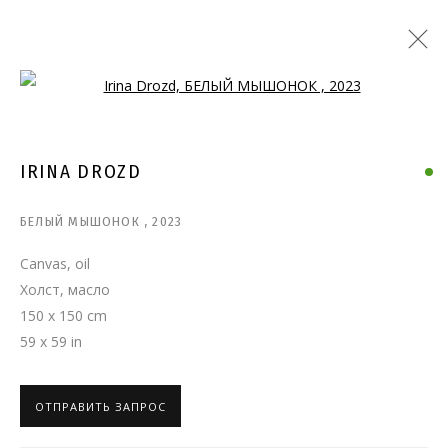
Open a larger version of the follo
IRINA DROZD
БЕЛЫЙ МЫШОНОК
,
2023
Canvas, oil
Холст, масло
150 x 150 cm
59 x 59 in
ОТПРАВИТЬ ЗАПРОС