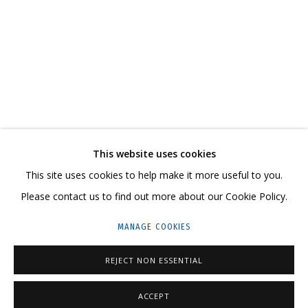
ВЛАДИМИР ГРИГ. «СПАСИБО ВАМ, ЧТО БЫЛИ
МУЛЬТИМЕДИА АРТ МУЗЕЙ
CONTACT US:
This website uses cookies
HELLO@GRIDCHINHALL.COM
This site uses cookies to help make it more useful to you.
Please contact us to find out more about our Cookie Policy.
MAILING LIST
MANAGE COOKIES
GRIDCHINHALL RUSSIA
23 TSENTRALNAYA STR., DMITROVSKOE VILLAGE,
REJECT NON ESSENTIAL
ILYNSKOE
HIGHWAY,
MOSCOW REGION,
RUSSIA
ACCEPT
T: +7 (495) 635-02-35