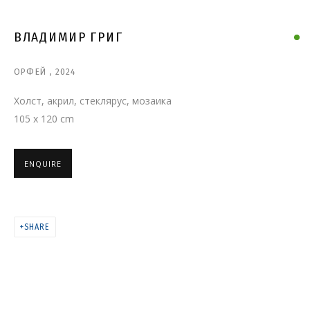
ВЛАДИМИР ГРИГ. «СПАСИБО
ВАМ, ЧТО БЫЛИ СНАМИ»
ВЛАДИМИР ГРИГ
ОРФЕЙ
,
2024
Холст, акрил, стеклярус, мозаика
105 x 120 cm
ENQUIRE
SHARE