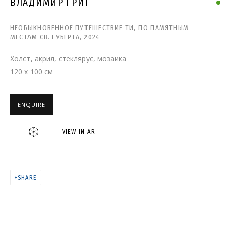
ВЛАДИМИР ГРИГ. «СПАСИБО
ВЛАДИМИР ГРИГ
ВАМ, ЧТО БЫЛИ СНАМИ»
НЕОБЫКНОВЕННОЕ ПУТЕШЕСТВИЕ ТИ, ПО ПАМЯТНЫМ
МЕСТАМ СВ. ГУБЕРТА
,
2024
Холст, акрил, стеклярус, мозаика
120 x 100 см
ENQUIRE
VIEW IN AR
SHARE