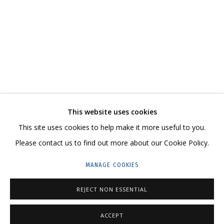
ВЛАДИМИР ГРИГ. «СПАСИБО ВАМ, ЧТО БЫЛИ
МУЛЬТИМЕДИА АРТ МУЗЕЙ
CONTACT US:
This website uses cookies
HELLO@GRIDCHINHALL.COM
This site uses cookies to help make it more useful to you.
Please contact us to find out more about our Cookie Policy.
MAILING LIST
MANAGE COOKIES
GRIDCHINHALL RUSSIA
23 TSENTRALNAYA STR., DMITROVSKOE VILLAGE,
REJECT NON ESSENTIAL
ILYNSKOE
HIGHWAY,
MOSCOW REGION,
RUSSIA
ACCEPT
T: +7 (495) 635-02-35