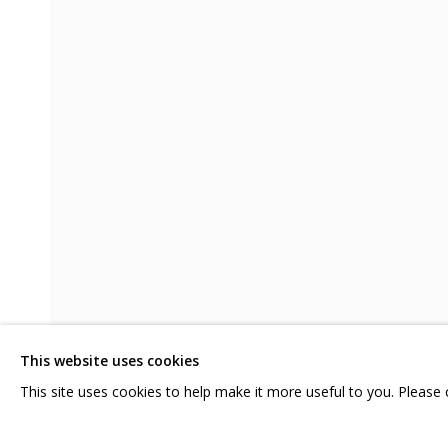
«СПАСИБО ВАМ, ЧТО БЫЛИ СНАМ
МУЛЬТИМЕДИА АРТ МУЗЕЙ
СВЯЖИТЕСЬ С НАМИ:
ГРИДЧИНХОЛЛ
+7 (495) 635-02-35
143422, РОССИЯ,
HELLO@GRIDCHINHALL.COM
КРАСНОГОРСКИЙ 
ПОДПИШИТЕСЬ НА ОБНОВЛЕНИЯ
СЕЛО ДМИТРОВСК
This website uses cookies
ПРОСТРАНСТВО ДЛ
This site uses cookies to help make it more useful to you. Please
ДОСТАВКА И ПРИМЕ
ПОДЕЛИТЬСЯ