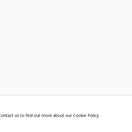
И»
ТЕЛЕГРАМ:
T.ME/GRIDCHINHALLG
 МОСКОВСКАЯ ОБЛАСТЬ,
ГОРОДСКОЙ ОКРУГ,
ОЕ, УЛИЦА ЦЕНТРАЛЬНАЯ, 23.
Я СЪЕМОК
 contact us to find out more about our Cookie Policy.
РКА