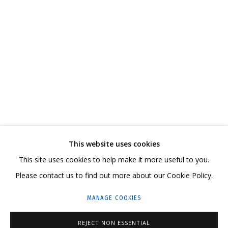
«ЗИМНИЙ МАРКЕТ». КОЛЛЕКТИВНАЯ ВЫСТАВ
СВЯЖИТЕСЬ С НАМИ:
+7 (495) 635-02-35
This website uses cookies
HELLO@GRIDCHINHALL.COM
This site uses cookies to help make it more useful to you.
Please contact us to find out more about our Cookie Policy.
ПОДПИШИТЕСЬ НА ОБНОВЛЕНИЯ
MANAGE COOKIES
ГРИДЧИНХОЛЛ
REJECT NON ESSENTIAL
143422, РОССИЯ, МОСКОВСКАЯ ОБЛАСТЬ,