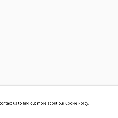
НИИ
ТЕЛЕГРАМ:
T.ME/GRIDCHINHALLG
 МОСКОВСКАЯ ОБЛАСТЬ,
ГОРОДСКОЙ ОКРУГ,
ОЕ, УЛИЦА ЦЕНТРАЛЬНАЯ, 23.
Я СЪЕМОК
 contact us to find out more about our Cookie Policy.
РКА