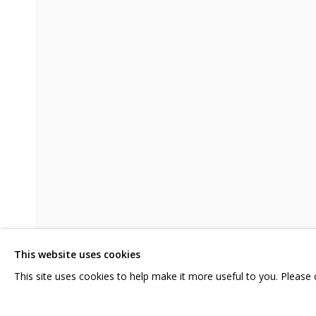
ОЛЕГ МАСЛОВ. ЭХИНАЦЕИ И ЦИН
СВЯЖИТЕСЬ С НАМИ:
ГРИДЧИНХОЛЛ
+7 (495) 635-02-35
143422, РОССИЯ,
HELLO@GRIDCHINHALL.COM
КРАСНОГОРСКИЙ 
ПОДПИШИТЕСЬ НА ОБНОВЛЕНИЯ
СЕЛО ДМИТРОВСК
This website uses cookies
ПРОСТРАНСТВО ДЛ
ПОДЕЛИТЬСЯ
ОТПРАВИТЬ
This site uses cookies to help make it more useful to you. Please
ЗАПРОС
ДОСТАВКА И ПРИМЕ