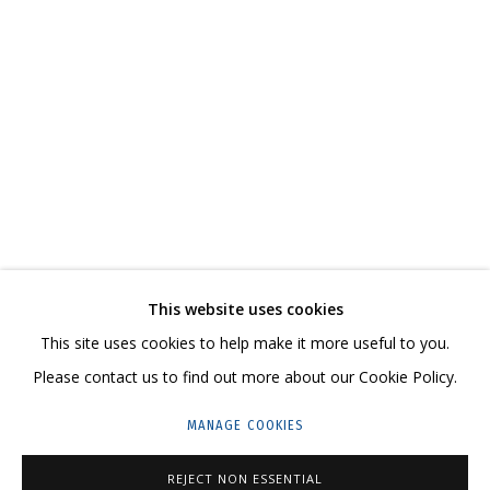
ЮЛИЯ КОСУЛЬНИКОВА. ТЕРЗАНИЯ ВАРВАРЫ
СВЯЖИТЕСЬ С НАМИ:
+7 (495) 635-02-35
This website uses cookies
HELLO@GRIDCHINHALL.COM
This site uses cookies to help make it more useful to you.
Please contact us to find out more about our Cookie Policy.
ПОДПИШИТЕСЬ НА ОБНОВЛЕНИЯ
MANAGE COOKIES
ГРИДЧИНХОЛЛ
REJECT NON ESSENTIAL
143422, РОССИЯ, МОСКОВСКАЯ ОБЛАСТЬ,