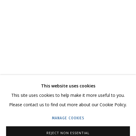
ЮЛИЯ КОСУЛЬНИКОВА. ТЕРЗАНИЯ ВАРВАРЫ
СВЯЖИТЕСЬ С НАМИ:
+7 (495) 635-02-35
This website uses cookies
HELLO@GRIDCHINHALL.COM
This site uses cookies to help make it more useful to you.
Please contact us to find out more about our Cookie Policy.
ПОДПИШИТЕСЬ НА ОБНОВЛЕНИЯ
MANAGE COOKIES
ГРИДЧИНХОЛЛ
REJECT NON ESSENTIAL
143422, РОССИЯ, МОСКОВСКАЯ ОБЛАСТЬ,