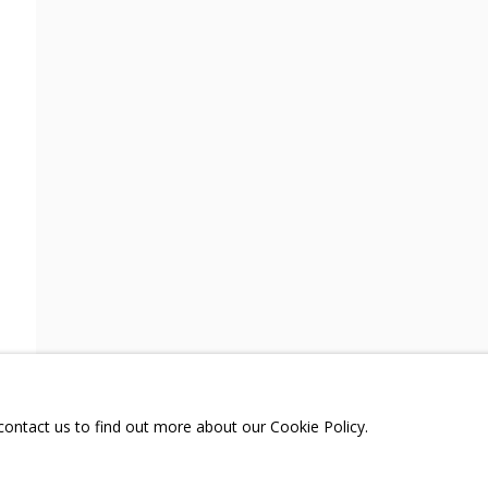
РАНДТА
ТЕЛЕГРАМ:
T.ME/GRIDCHINHALLG
 МОСКОВСКАЯ ОБЛАСТЬ,
ГОРОДСКОЙ ОКРУГ,
ОЕ, УЛИЦА ЦЕНТРАЛЬНАЯ, 23.
Я СЪЕМОК
 contact us to find out more about our Cookie Policy.
РКА