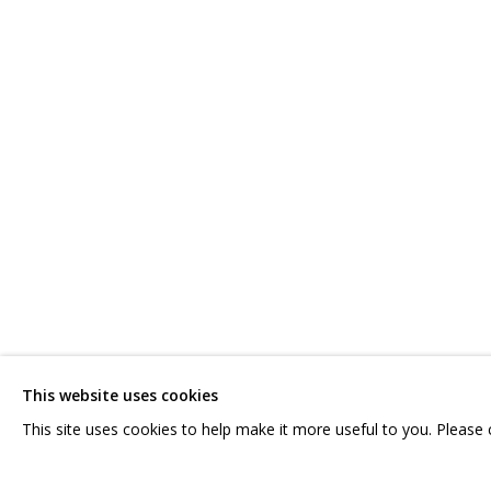
ДМИТРИЙ ГУТОВ. РИСУНКИ РЕМБ
СВЯЖИТЕСЬ С НАМИ:
ГРИДЧИНХОЛЛ
+7 (495) 635-02-35
143422, РОССИЯ,
HELLO@GRIDCHINHALL.COM
КРАСНОГОРСКИЙ 
ПОДПИШИТЕСЬ НА ОБНОВЛЕНИЯ
СЕЛО ДМИТРОВСК
This website uses cookies
ПРОСТРАНСТВО ДЛ
This site uses cookies to help make it more useful to you. Please
ДОСТАВКА И ПРИМЕ