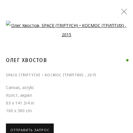
Open a larger version of the follo
ОЛЕГ ХВОСТОВ
SPACE (TRIPTYCH) • КОСМОС (ТРИПТИХ)
,
2015
Canvas, acrylic
Холст, акрил
63 x 141 3/4 in
160 x 360 cm
ОТПРАВИТЬ ЗАПРОС