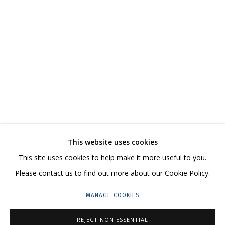
ROUND AROUND
СВЯЖИТЕСЬ С НАМИ:
+7 (495) 635-02-35
This website uses cookies
HELLO@GRIDCHINHALL.COM
This site uses cookies to help make it more useful to you.
Please contact us to find out more about our Cookie Policy.
ПОДПИШИТЕСЬ НА ОБНОВЛЕНИЯ
MANAGE COOKIES
ГРИДЧИНХОЛЛ
REJECT NON ESSENTIAL
143422, РОССИЯ, МОСКОВСКАЯ ОБЛАСТЬ,