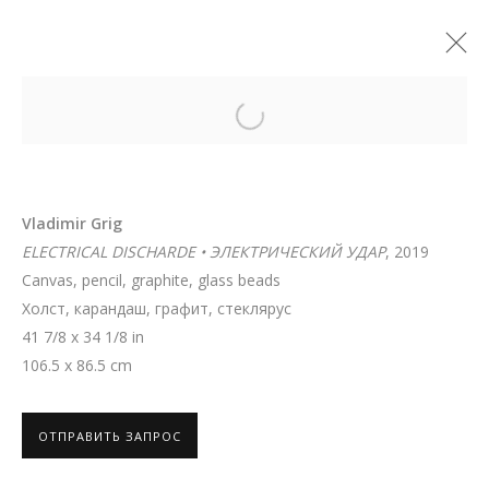
Open a larger version of the follo
Vladimir Grig
ELECTRICAL DISCHARDE • ЭЛЕКТРИЧЕСКИЙ УДАР
, 2019
Canvas, pencil, graphite, glass beads
Холст, карандаш, графит, стеклярус
41 7/8 x 34 1/8 in
106.5 x 86.5 cm
ОТПРАВИТЬ ЗАПРОС