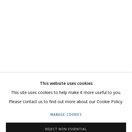
ДЕТОМОН. РАССКАЗЫ В КАРТИНКАХ
СВЯЖИТЕСЬ С НАМИ:
+7 (495) 635-02-35
This website uses cookies
HELLO@GRIDCHINHALL.COM
This site uses cookies to help make it more useful to you.
Please contact us to find out more about our Cookie Policy.
ПОДПИШИТЕСЬ НА ОБНОВЛЕНИЯ
MANAGE COOKIES
ГРИДЧИНХОЛЛ
REJECT NON ESSENTIAL
143422, РОССИЯ, МОСКОВСКАЯ ОБЛАСТЬ,