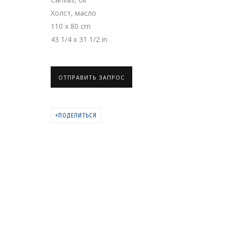
Холст, масло
ПРОСТРАНСТВО ДЛ
110 x 80 cm
ДОСТАВКА И ПРИМЕ
43 1/4 x 31 1/2 in
PRIVACY POLICY
MANAGE COOKIES
ОТПРАВИТЬ ЗАПРОС
COPYRIGHT © 2026 GRIDCHINHALL GALLERY
SITE BY ARTLOGIC
ПОДЕЛИТЬСЯ