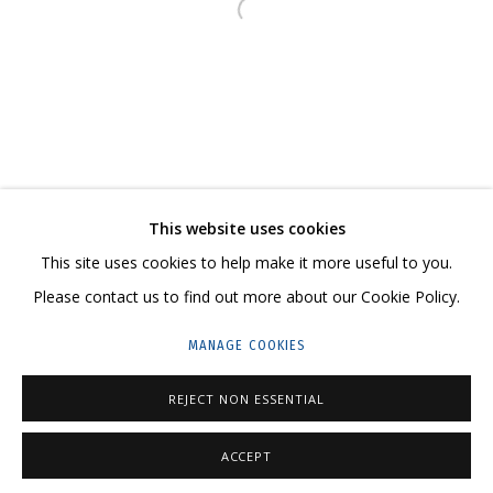
ГРИДЧИНХОЛЛ
Open a larger version of the follo
143422, РОССИЯ, МОСКОВСКАЯ ОБЛАСТЬ,
КРАСНОГОРСКИЙ ГОРОДСКОЙ ОКРУГ,
СЕЛО ДМИТРОВСКОЕ, УЛИЦА ЦЕНТРАЛЬНАЯ, 23.
ПРОСТРАНСТВО ДЛЯ СЪЕМОК
ДОСТАВКА И ПРИМЕРКА
This website uses cookies
ТЕЛЕГРАМ:
T.ME/GRIDCHINHALLGALLERY
This site uses cookies to help make it more useful to you.
Please contact us to find out more about our Cookie Policy.
MANAGE COOKIES
REJECT NON ESSENTIAL
PRIVACY POLICY
MANAGE COOKIES
COPYRIGHT © 2026 GRIDCHINHALL GALLERY
SITE BY ARTLOGIC
ACCEPT
ПОДЕЛИТЬСЯ