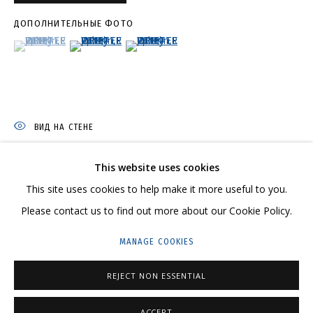
ДОПОЛНИТЕЛЬНЫЕ ФОТО
ГРИДЧИНХОЛЛ
(View a larger image of thumbnail 1 )
, currently selected.
, currently selected.
, currently selected.
(View a larger image of thumbnail 2 )
(View a larger image of thumbnail 3 )
143422, РОССИЯ, МОСКОВСКАЯ ОБЛАСТЬ,
КРАСНОГОРСКИЙ ГОРОДСКОЙ ОКРУГ,
СЕЛО ДМИТРОВСКОЕ, УЛИЦА ЦЕНТРАЛЬНАЯ, 23.
ВИД НА СТЕНЕ
ПРОСТРАНСТВО ДЛЯ СЪЕМОК
ДОСТАВКА И ПРИМЕРКА
This website uses cookies
ПОДЕЛИТЬСЯ
ТЕЛЕГРАМ:
T.ME/GRIDCHINHALLGALLERY
This site uses cookies to help make it more useful to you.
Please contact us to find out more about our Cookie Policy.
MANAGE COOKIES
REJECT NON ESSENTIAL
PRIVACY POLICY
MANAGE COOKIES
COPYRIGHT © 2026 GRIDCHINHALL GALLERY
SITE BY ARTLOGIC
ACCEPT