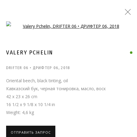
Open a larger version of the follo
КАТАЛОГ
VALERY PCHELIN
DRIFTER 06 • ДРИФТЕР 06
,
2018
Oriental beech, black tinting, oil
Кавказский бук, черная тонировка, масло, воск
42 x 23 x 26 cm
СВЯЖИТЕСЬ С НАМИ:
16 1/2 x 9 1/8 x 10 1/4 in
Weight: 4,6 kg
+7 (495) 635-02-35
HELLO@GRIDCHINHALL.COM
ОТПРАВИТЬ ЗАПРОС
ПОДПИШИТЕСЬ НА ОБНОВЛЕНИЯ