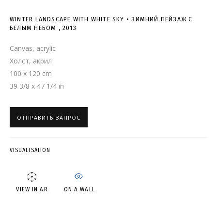
WINTER LANDSCAPE WITH
WINTER LANDSCAPE WITH WHITE SKY • ЗИМНИЙ ПЕЙЗАЖ С
WHITE SKY • ЗИМНИЙ ПЕЙЗАЖ
БЕЛЫМ НЕБОМ
,
2013
С БЕЛЫМ НЕБОМ
Canvas, acrylic
Холст, акрил
100 x 120 cm
39 3/8 x 47 1/4 in
ОТПРАВИТЬ ЗАПРОС
VISUALISATION
ON A WALL
VIEW IN AR