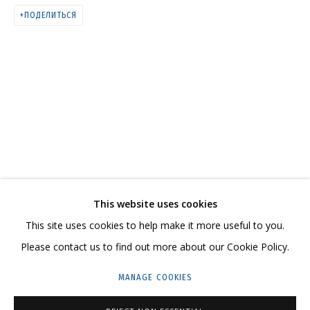
ПОДЕЛИТЬСЯ
ЖИВОПИСЬ
СВЯЖИТЕСЬ С НАМИ:
This website uses cookies
+7 (495) 635-02-35
This site uses cookies to help make it more useful to you.
HELLO@GRIDCHINHALL.COM
Please contact us to find out more about our Cookie Policy.
ПОДПИШИТЕСЬ НА ОБНОВЛЕНИЯ
MANAGE COOKIES
ГРИДЧИНХОЛЛ