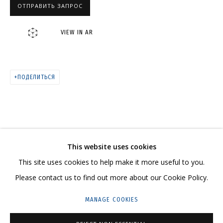
ОТПРАВИТЬ ЗАПРОС
VIEW IN AR
ЖИВОПИСЬ
ПОДЕЛИТЬСЯ
СВЯЖИТЕСЬ С НАМИ:
This website uses cookies
+7 (495) 635-02-35
This site uses cookies to help make it more useful to you.
HELLO@GRIDCHINHALL.COM
Please contact us to find out more about our Cookie Policy.
ПОДПИШИТЕСЬ НА ОБНОВЛЕНИЯ
MANAGE COOKIES
ГРИДЧИНХОЛЛ