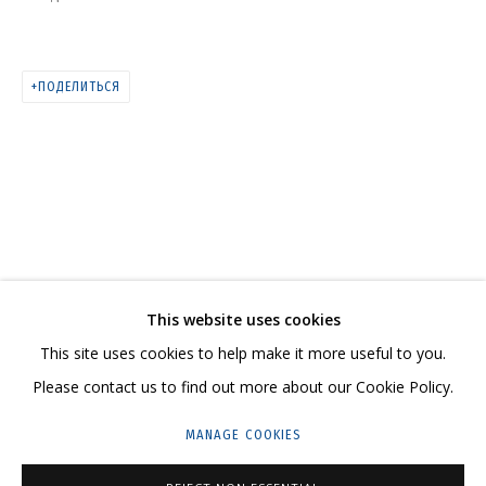
ПОДЕЛИТЬСЯ
ЖИВОПИСЬ
СВЯЖИТЕСЬ С НАМИ:
This website uses cookies
+7 (495) 635-02-35
This site uses cookies to help make it more useful to you.
HELLO@GRIDCHINHALL.COM
Please contact us to find out more about our Cookie Policy.
ПОДПИШИТЕСЬ НА ОБНОВЛЕНИЯ
MANAGE COOKIES
ГРИДЧИНХОЛЛ