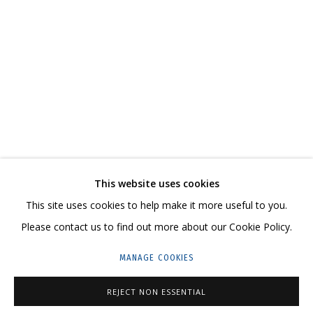
КАТАЛОГ
СВЯЖИТЕСЬ С НАМИ:
+7 (495) 635-02-35
This website uses cookies
HELLO@GRIDCHINHALL.COM
This site uses cookies to help make it more useful to you.
ПОДПИШИТЕСЬ НА ОБНОВЛЕНИЯ
Please contact us to find out more about our Cookie Policy.
MANAGE COOKIES
ГРИДЧИНХОЛЛ
143422, РОССИЯ, МОСКОВСКАЯ ОБЛАСТЬ,
REJECT NON ESSENTIAL
КРАСНОГОРСКИЙ ГОРОДСКОЙ ОКРУГ,