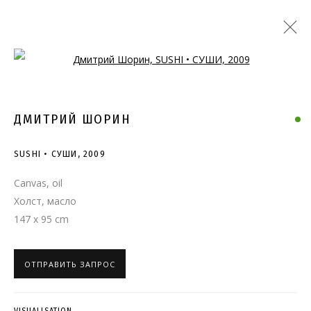
Open a larger version of the follo
ДМИТРИЙ ШОРИН
SUSHI • СУШИ
,
2009
Canvas, oil
Холст, масло
147 x 95 cm
ОТПРАВИТЬ ЗАПРОС