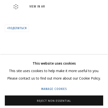
VIEW IN AR
КАТАЛОГ
ПОДЕЛИТЬСЯ
СВЯЖИТЕСЬ С НАМИ:
+7 (495) 635-02-35
This website uses cookies
HELLO@GRIDCHINHALL.COM
This site uses cookies to help make it more useful to you.
ПОДПИШИТЕСЬ НА ОБНОВЛЕНИЯ
Please contact us to find out more about our Cookie Policy.
MANAGE COOKIES
ГРИДЧИНХОЛЛ
143422, РОССИЯ, МОСКОВСКАЯ ОБЛАСТЬ,
REJECT NON ESSENTIAL
КРАСНОГОРСКИЙ ГОРОДСКОЙ ОКРУГ,