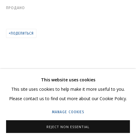
ПРОДАНО
КАТАЛОГ
ПОДЕЛИТЬСЯ
СВЯЖИТЕСЬ С НАМИ:
+7 (495) 635-02-35
This website uses cookies
HELLO@GRIDCHINHALL.COM
This site uses cookies to help make it more useful to you.
ПОДПИШИТЕСЬ НА ОБНОВЛЕНИЯ
Please contact us to find out more about our Cookie Policy.
MANAGE COOKIES
ГРИДЧИНХОЛЛ
143422, РОССИЯ, МОСКОВСКАЯ ОБЛАСТЬ,
REJECT NON ESSENTIAL
КРАСНОГОРСКИЙ ГОРОДСКОЙ ОКРУГ,