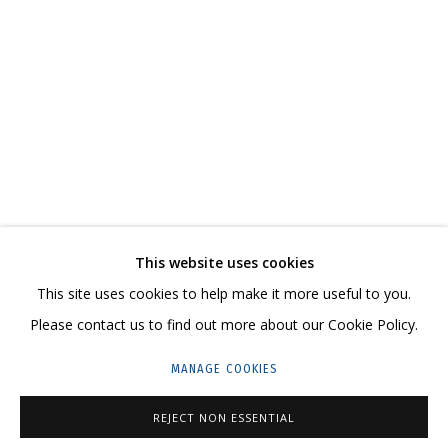
КАТАЛОГ
СВЯЖИТЕСЬ С НАМИ:
+7 (495) 635-02-35
This website uses cookies
HELLO@GRIDCHINHALL.COM
This site uses cookies to help make it more useful to you.
ПОДПИШИТЕСЬ НА ОБНОВЛЕНИЯ
Please contact us to find out more about our Cookie Policy.
MANAGE COOKIES
ГРИДЧИНХОЛЛ
143422, РОССИЯ, МОСКОВСКАЯ ОБЛАСТЬ,
REJECT NON ESSENTIAL
КРАСНОГОРСКИЙ ГОРОДСКОЙ ОКРУГ,