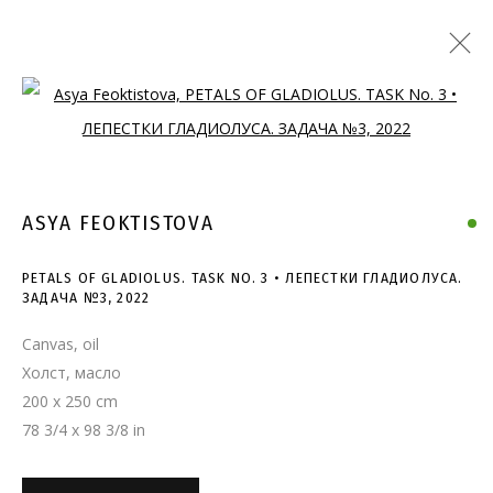
Open a larger version of the follo
ASYA FEOKTISTOVA
PETALS OF GLADIOLUS. TASK NO. 3 • ЛЕПЕСТКИ ГЛАДИОЛУСА.
ЗАДАЧА №3
,
2022
Canvas, oil
Холст, масло
200 x 250 cm
78 3/4 x 98 3/8 in