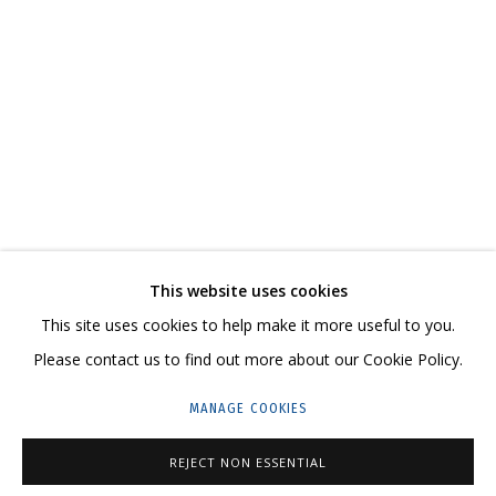
КАТАЛОГ
СВЯЖИТЕСЬ С НАМИ:
+7 (495) 635-02-35
This website uses cookies
HELLO@GRIDCHINHALL.COM
This site uses cookies to help make it more useful to you.
ПОДПИШИТЕСЬ НА ОБНОВЛЕНИЯ
Please contact us to find out more about our Cookie Policy.
MANAGE COOKIES
ГРИДЧИНХОЛЛ
143422, РОССИЯ, МОСКОВСКАЯ ОБЛАСТЬ,
REJECT NON ESSENTIAL
КРАСНОГОРСКИЙ ГОРОДСКОЙ ОКРУГ,