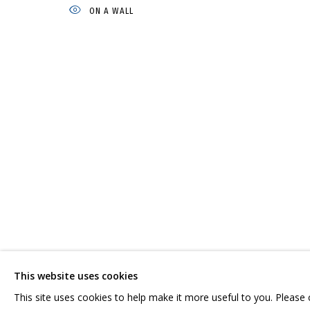
ON A WALL
ДМИТРИЙ ШОРИН
РАБОТЫ
ВЫСТАВКИ
СВЯЗАННЫЕ МАТЕРИАЛЫ
ПОДЕ
СВЯЖИТЕСЬ С НАМИ:
ГРИДЧИНХОЛЛ
+7 (495) 635-02-35
143422, РОССИЯ,
HELLO@GRIDCHINHALL.COM
КРАСНОГОРСКИЙ 
This website uses cookies
ПОДПИШИТЕСЬ НА ОБНОВЛЕНИЯ
СЕЛО ДМИТРОВСК
This site uses cookies to help make it more useful to you. Please
ПРОСТРАНСТВО ДЛ