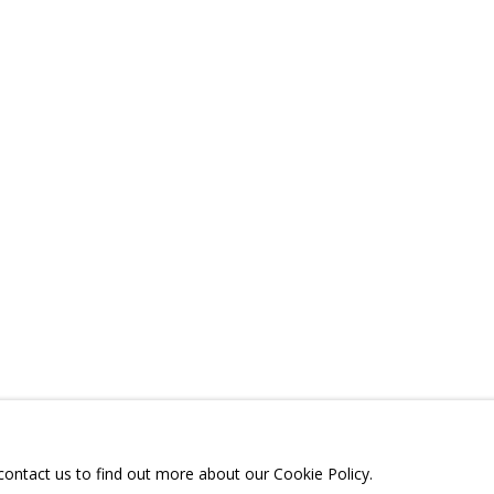
ЛИТЬСЯ
ТЕЛЕГРАМ:
T.ME/GRIDCHINHALLG
 МОСКОВСКАЯ ОБЛАСТЬ,
ГОРОДСКОЙ ОКРУГ,
ОЕ, УЛИЦА ЦЕНТРАЛЬНАЯ, 23.
 contact us to find out more about our Cookie Policy.
Я СЪЕМОК