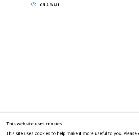
ON A WALL
ДМИТРИЙ ШОРИН
РАБОТЫ
ВЫСТАВКИ
СВЯЗАННЫЕ МАТЕРИАЛЫ
ПОДЕ
СВЯЖИТЕСЬ С НАМИ:
ГРИДЧИНХОЛЛ
+7 (495) 635-02-35
143422, РОССИЯ,
HELLO@GRIDCHINHALL.COM
КРАСНОГОРСКИЙ 
This website uses cookies
ПОДПИШИТЕСЬ НА ОБНОВЛЕНИЯ
СЕЛО ДМИТРОВСК
This site uses cookies to help make it more useful to you. Please
ПРОСТРАНСТВО ДЛ