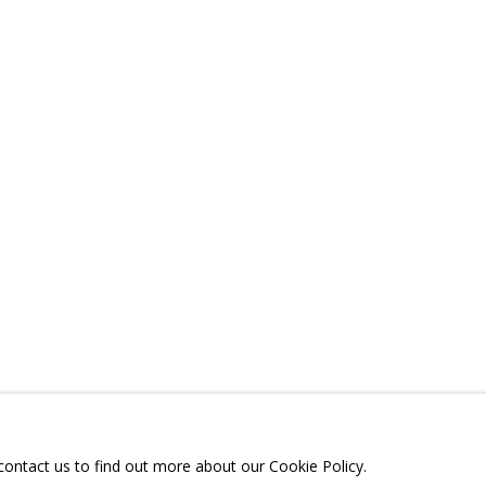
ЛИТЬСЯ
ТЕЛЕГРАМ:
T.ME/GRIDCHINHALLG
 МОСКОВСКАЯ ОБЛАСТЬ,
ГОРОДСКОЙ ОКРУГ,
ОЕ, УЛИЦА ЦЕНТРАЛЬНАЯ, 23.
 contact us to find out more about our Cookie Policy.
Я СЪЕМОК