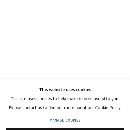
АНДРЕЙ ДВИН
ОБЗОР
РАБОТЫ
БИОГРАФИЯ
СЕРИИ
ВЫСТАВКИ
СВЯЗАННЫЕ МАТЕРИАЛЫ
ПОДЕЛИТЬСЯ
СВЯЖИТЕСЬ С НАМИ:
This website uses cookies
+7 (495) 635-02-35
This site uses cookies to help make it more useful to you.
HELLO@GRIDCHINHALL.COM
Please contact us to find out more about our Cookie Policy.
ПОДПИШИТЕСЬ НА ОБНОВЛЕНИЯ
MANAGE COOKIES
ГРИДЧИНХОЛЛ