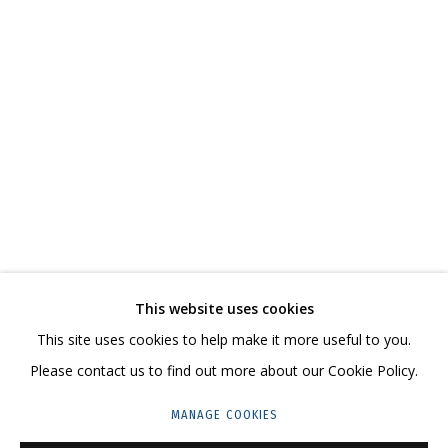
АНДРЕЙ ДВИН
ОБЗОР
РАБОТЫ
БИОГРАФИЯ
СЕРИИ
ВЫСТАВКИ
СВЯЗАННЫЕ МАТЕРИАЛЫ
ПОДЕЛИТЬСЯ
СВЯЖИТЕСЬ С НАМИ:
This website uses cookies
+7 (495) 635-02-35
This site uses cookies to help make it more useful to you.
HELLO@GRIDCHINHALL.COM
Please contact us to find out more about our Cookie Policy.
ПОДПИШИТЕСЬ НА ОБНОВЛЕНИЯ
MANAGE COOKIES
ГРИДЧИНХОЛЛ