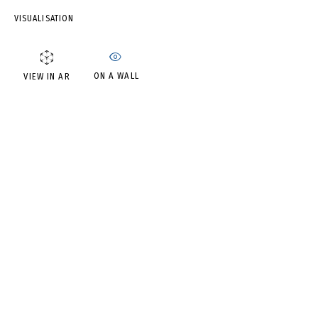
VISUALISATION
АНДРЕЙ ДВИН
ON A WALL
VIEW IN AR