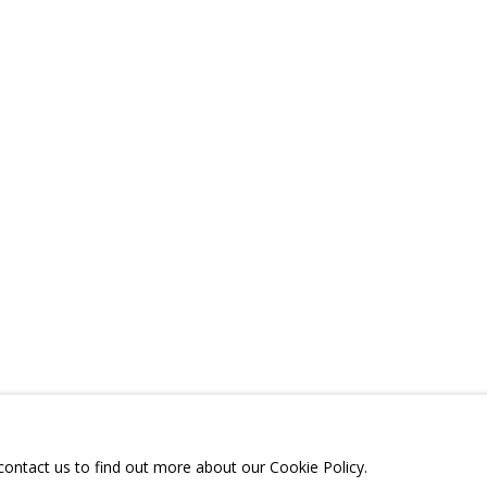
ВЯЗАННЫЕ МАТЕРИАЛЫ
ПОДЕЛИТЬСЯ
ТЕЛЕГРАМ:
T.ME/GRIDCHINHALLG
 МОСКОВСКАЯ ОБЛАСТЬ,
ГОРОДСКОЙ ОКРУГ,
ОЕ, УЛИЦА ЦЕНТРАЛЬНАЯ, 23.
 contact us to find out more about our Cookie Policy.
Я СЪЕМОК