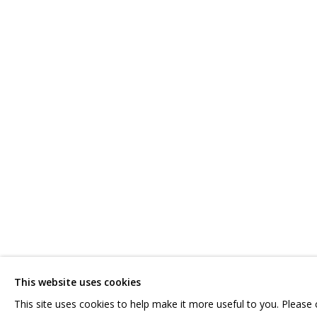
НИКИТА АЛЕКСЕЕВ
ОБЗОР
РАБОТЫ
СЕРИИ
ВЫСТАВКИ
РЕЗЮМЕ
С
СВЯЖИТЕСЬ С НАМИ:
ГРИДЧИНХОЛЛ
+7 (495) 635-02-35
143422, РОССИЯ,
HELLO@GRIDCHINHALL.COM
КРАСНОГОРСКИЙ 
This website uses cookies
ПОДПИШИТЕСЬ НА ОБНОВЛЕНИЯ
СЕЛО ДМИТРОВСК
This site uses cookies to help make it more useful to you. Please
ПРОСТРАНСТВО ДЛ