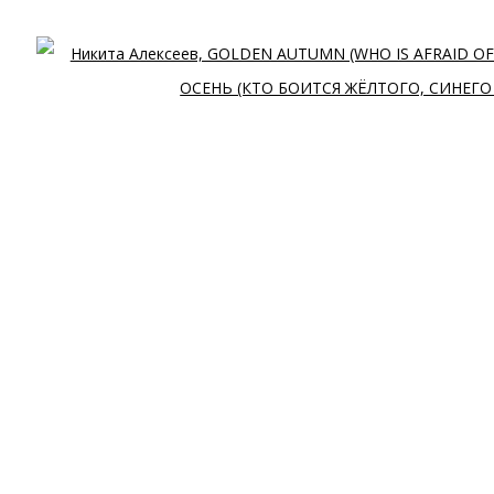
Open 
nail 3 )
mage of thumbnail 4 )
ЕВ