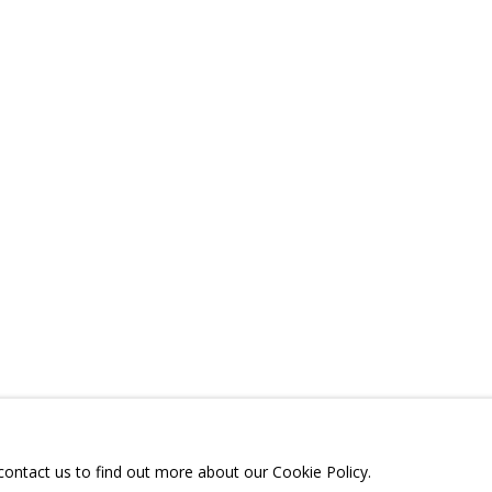
ВЯЗАННЫЕ МАТЕРИАЛЫ
ПОДЕЛИТЬСЯ
ТЕЛЕГРАМ:
T.ME/GRIDCHINHALLG
 МОСКОВСКАЯ ОБЛАСТЬ,
ГОРОДСКОЙ ОКРУГ,
ОЕ, УЛИЦА ЦЕНТРАЛЬНАЯ, 23.
 contact us to find out more about our Cookie Policy.
Я СЪЕМОК