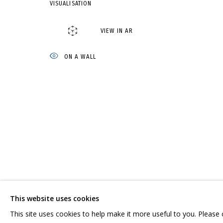
VISUALISATION
VIEW IN AR
НИКИТА АЛЕКСЕЕВ
ОБЗОР
РАБОТЫ
СЕРИИ
ВЫСТАВКИ
РЕЗЮМЕ
С
ON A WALL
СВЯЖИТЕСЬ С НАМИ:
ГРИДЧИНХОЛЛ
+7 (495) 635-02-35
143422, РОССИЯ,
HELLO@GRIDCHINHALL.COM
КРАСНОГОРСКИЙ 
This website uses cookies
ПОДПИШИТЕСЬ НА ОБНОВЛЕНИЯ
СЕЛО ДМИТРОВСК
This site uses cookies to help make it more useful to you. Please
ПРОСТРАНСТВО ДЛ