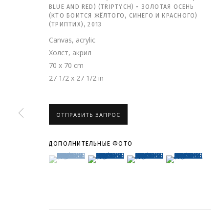
BLUE AND RED) (TRIPTYCH) • ЗОЛОТАЯ ОСЕНЬ
(КТО БОИТСЯ ЖЁЛТОГО, СИНЕГО И КРАСНОГО)
(ТРИПТИХ)
,
2013
Canvas, acrylic
Холст, акрил
70 x 70 cm
27 1/2 x 27 1/2 in
ОТПРАВИТЬ ЗАПРОС
ДОПОЛНИТЕЛЬНЫЕ ФОТО
(View a larger image of thumbnail 1 )
, currently selected.
, currently selected.
, currently selected.
(View a larger image of thumbnail 2 )
(View a larger image of thumb
(View a larger i
НИКИТА АЛЕКСЕ