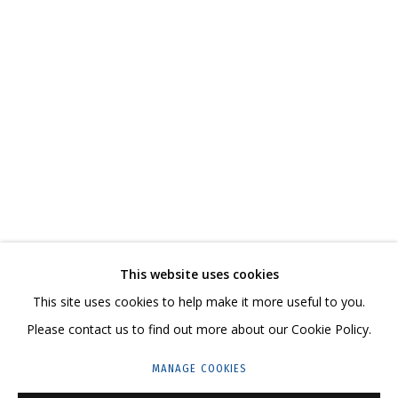
НИКИТА АЛЕКСЕЕВ
ОБЗОР
РАБОТЫ
СЕРИИ
ВЫСТАВКИ
РЕЗЮМЕ
СВЯЗАННЫЕ МАТЕРИАЛЫ
ПОДЕЛИТЬСЯ
СВЯЖИТЕСЬ С НАМИ:
This website uses cookies
+7 (495) 635-02-35
This site uses cookies to help make it more useful to you.
HELLO@GRIDCHINHALL.COM
Please contact us to find out more about our Cookie Policy.
ПОДПИШИТЕСЬ НА ОБНОВЛЕНИЯ
MANAGE COOKIES
ГРИДЧИНХОЛЛ