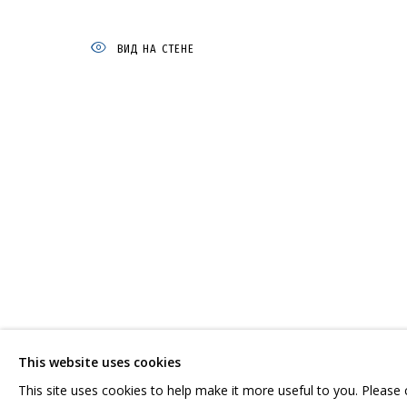
ВИД НА СТЕНЕ
КОНСТАНТИН ИНАЛ-ИПА
ОБЗОР
РАБОТЫ
ВЫСТАВКИ
РЕЗЮМЕ
СВЯЗАННЫЕ
СВЯЖИТЕСЬ С НАМИ:
ГРИДЧИНХОЛЛ
+7 (495) 635-02-35
143422, РОССИЯ,
HELLO@GRIDCHINHALL.COM
КРАСНОГОРСКИЙ 
This website uses cookies
ПОДПИШИТЕСЬ НА ОБНОВЛЕНИЯ
СЕЛО ДМИТРОВСК
This site uses cookies to help make it more useful to you. Please
ПРОСТРАНСТВО ДЛ