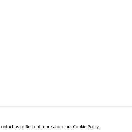
 МАТЕРИАЛЫ
ПОДЕЛИТЬСЯ
ТЕЛЕГРАМ:
T.ME/GRIDCHINHALLG
 МОСКОВСКАЯ ОБЛАСТЬ,
ГОРОДСКОЙ ОКРУГ,
ОЕ, УЛИЦА ЦЕНТРАЛЬНАЯ, 23.
 contact us to find out more about our Cookie Policy.
Я СЪЕМОК