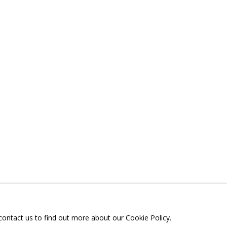
Ы
ПОДЕЛИТЬСЯ
ТЕЛЕГРАМ:
T.ME/GRIDCHINHALLG
 МОСКОВСКАЯ ОБЛАСТЬ,
ГОРОДСКОЙ ОКРУГ,
ОЕ, УЛИЦА ЦЕНТРАЛЬНАЯ, 23.
 contact us to find out more about our Cookie Policy.
Я СЪЕМОК