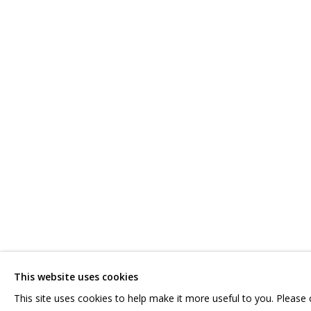
АНЯ ЖЁЛУДЬ
РАБОТЫ
СЕРИИ
ВЫСТАВКИ
СВЯЗАННЫЕ МАТЕРИАЛ
СВЯЖИТЕСЬ С НАМИ:
ГРИДЧИНХОЛЛ
+7 (495) 635-02-35
143422, РОССИЯ,
HELLO@GRIDCHINHALL.COM
КРАСНОГОРСКИЙ 
This website uses cookies
ПОДПИШИТЕСЬ НА ОБНОВЛЕНИЯ
СЕЛО ДМИТРОВСК
This site uses cookies to help make it more useful to you. Please
ПРОСТРАНСТВО ДЛ