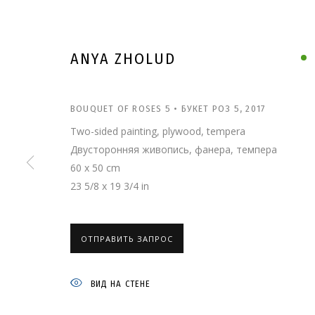
ANYA ZHOLUD
BOUQUET OF ROSES 5 • БУКЕТ РОЗ 5
,
2017
Two-sided painting, plywood, tempera
Двусторонняя живопись, фанера, темпера
60 x 50 cm
23 5/8 x 19 3/4 in
ОТПРАВИТЬ ЗАПРОС
АНЯ ЖЁЛУДЬ
ВИД НА СТЕНЕ