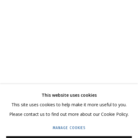
НАТАША ЮДИНА
РАБОТЫ
БИОГРАФИЯ
СЕРИИ
ВЫСТАВКИ
СВЯЗАННЫЕ МАТЕРИАЛЫ
ПОДЕЛИТЬСЯ
СВЯЖИТЕСЬ С НАМИ:
This website uses cookies
+7 (495) 635-02-35
This site uses cookies to help make it more useful to you.
HELLO@GRIDCHINHALL.COM
Please contact us to find out more about our Cookie Policy.
ПОДПИШИТЕСЬ НА ОБНОВЛЕНИЯ
MANAGE COOKIES
ГРИДЧИНХОЛЛ