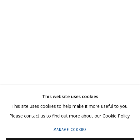
КАТЯ ЦАРЕВА
ОБЗОР
РАБОТЫ
СЕРИИ
ВЫСТАВКИ
РЕЗЮМЕ
СВЯЗАННЫЕ МАТЕРИАЛЫ
ПОДЕЛИТЬСЯ
СВЯЖИТЕСЬ С НАМИ:
This website uses cookies
+7 (495) 635-02-35
This site uses cookies to help make it more useful to you.
HELLO@GRIDCHINHALL.COM
Please contact us to find out more about our Cookie Policy.
ПОДПИШИТЕСЬ НА ОБНОВЛЕНИЯ
MANAGE COOKIES
ГРИДЧИНХОЛЛ