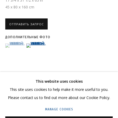
17 3/4 x 31 1/2 x 63 in
45 x 80 x 160 cm
ОТПРАВИТЬ ЗАПРОС
ВАЛЕНТИН КОРЖОВ
ОБЗОР
РАБОТЫ
СЕРИИ
ВЫСТАВКИ
НОВОСТИ
ДОПОЛНИТЕЛЬНЫЕ ФОТО
РЕЗЮМЕ
СВЯЗАННЫЕ МАТЕРИАЛЫ
ПОДЕЛИТЬСЯ
(View a larger image of thumbnail 1 )
, currently selected.
, currently selected.
, currently selected.
(View a larger image of thumbnail 2 )
СВЯЖИТЕСЬ С НАМИ:
This website uses cookies
+7 (495) 635-02-35
This site uses cookies to help make it more useful to you.
HELLO@GRIDCHINHALL.COM
Please contact us to find out more about our Cookie Policy.
ПОДПИШИТЕСЬ НА ОБНОВЛЕНИЯ
MANAGE COOKIES
ГРИДЧИНХОЛЛ