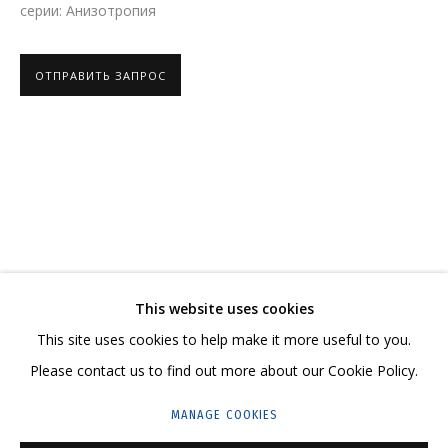
серии:
Анизотропия
ОТПРАВИТЬ ЗАПРОС
ВАЛЕНТИН КОРЖОВ
ОБЗОР
РАБОТЫ
СЕРИИ
ВЫСТАВКИ
НОВОСТИ
РЕЗЮМЕ
СВЯЗАННЫЕ МАТЕРИАЛЫ
ПОДЕЛИТЬСЯ
СВЯЖИТЕСЬ С НАМИ:
This website uses cookies
+7 (495) 635-02-35
This site uses cookies to help make it more useful to you.
HELLO@GRIDCHINHALL.COM
Please contact us to find out more about our Cookie Policy.
ПОДПИШИТЕСЬ НА ОБНОВЛЕНИЯ
MANAGE COOKIES
ГРИДЧИНХОЛЛ