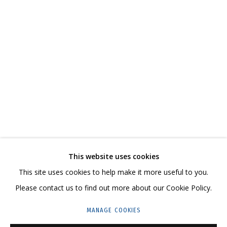
КАТЕРИНА КОВАЛЕВА
РАБОТЫ
ВЫСТАВКИ
СВЯЗАННЫЕ МАТЕРИАЛЫ
ПОДЕЛИТЬСЯ
СВЯЖИТЕСЬ С НАМИ:
This website uses cookies
+7 (495) 635-02-35
This site uses cookies to help make it more useful to you.
HELLO@GRIDCHINHALL.COM
Please contact us to find out more about our Cookie Policy.
ПОДПИШИТЕСЬ НА ОБНОВЛЕНИЯ
MANAGE COOKIES
ГРИДЧИНХОЛЛ