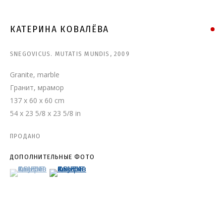
КАТЕРИНА КОВАЛЕВА
КАТЕРИНА КОВАЛЁВА
SNEGOVICUS. MUTATIS MUNDIS
,
2009
Granite, marble
Гранит, мрамор
137 x 60 x 60 cm
54 x 23 5/8 x 23 5/8 in
ПРОДАНО
ДОПОЛНИТЕЛЬНЫЕ ФОТО
(View a larger image of thumbnail 1 )
, currently selected.
, currently selected.
, currently selected.
(View a larger image of thumbnail 2 )