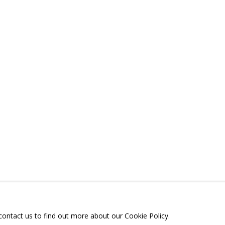
ЛИТЬСЯ
ТЕЛЕГРАМ:
T.ME/GRIDCHINHALLG
 МОСКОВСКАЯ ОБЛАСТЬ,
ГОРОДСКОЙ ОКРУГ,
ОЕ, УЛИЦА ЦЕНТРАЛЬНАЯ, 23.
 contact us to find out more about our Cookie Policy.
Я СЪЕМОК