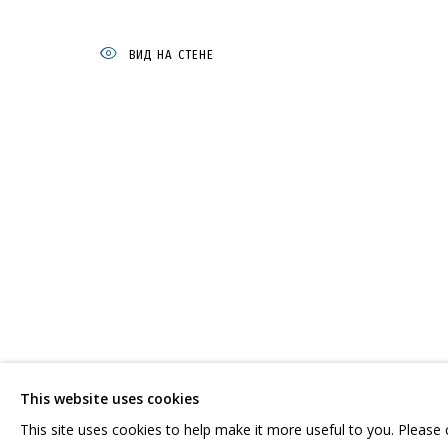
ВИД НА СТЕНЕ
КАТЕРИНА КОВАЛЕВА
РАБОТЫ
ВЫСТАВКИ
СВЯЗАННЫЕ МАТЕРИАЛЫ
ПОДЕ
СВЯЖИТЕСЬ С НАМИ:
ГРИДЧИНХОЛЛ
+7 (495) 635-02-35
143422, РОССИЯ,
HELLO@GRIDCHINHALL.COM
КРАСНОГОРСКИЙ 
This website uses cookies
ПОДПИШИТЕСЬ НА ОБНОВЛЕНИЯ
СЕЛО ДМИТРОВСК
This site uses cookies to help make it more useful to you. Please
ПРОСТРАНСТВО ДЛ