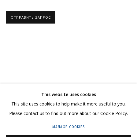
ОТПРАВИТЬ ЗАПРОС
ВЛАДИМИР ГРИГ
ОБЗОР
РАБОТЫ
БИОГРАФИЯ
СЕРИИ
ВЫСТАВКИ
РЕЗЮМЕ
ВИДЕО
СВЯЗАННЫЕ МАТЕРИАЛЫ
ПОДЕЛИТЬСЯ
СВЯЖИТЕСЬ С НАМИ:
This website uses cookies
+7 (495) 635-02-35
This site uses cookies to help make it more useful to you.
HELLO@GRIDCHINHALL.COM
Please contact us to find out more about our Cookie Policy.
ПОДПИШИТЕСЬ НА ОБНОВЛЕНИЯ
MANAGE COOKIES
ГРИДЧИНХОЛЛ