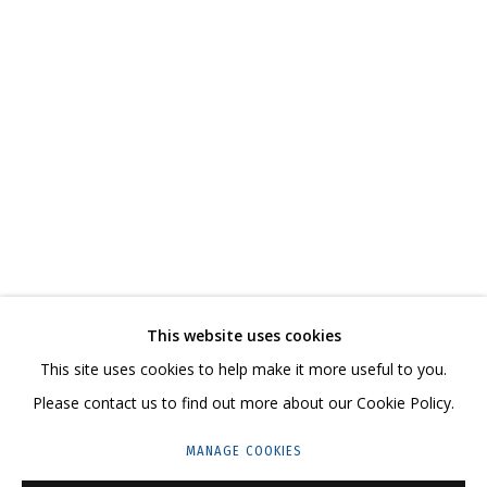
ВЛАДИМИР ГРИГ
ОБЗОР
РАБОТЫ
БИОГРАФИЯ
СЕРИИ
ВЫСТАВКИ
РЕЗЮМЕ
ВИДЕО
СВЯЗАННЫЕ МАТЕРИАЛЫ
ПОДЕЛИТЬСЯ
СВЯЖИТЕСЬ С НАМИ:
This website uses cookies
+7 (495) 635-02-35
This site uses cookies to help make it more useful to you.
HELLO@GRIDCHINHALL.COM
Please contact us to find out more about our Cookie Policy.
ПОДПИШИТЕСЬ НА ОБНОВЛЕНИЯ
MANAGE COOKIES
ГРИДЧИНХОЛЛ