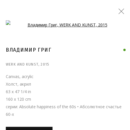
Open a larger version of the follo
ВЛАДИМИР ГРИГ
WERK AND KUNST
,
2015
Canvas, acrylic
Холст, акрил
63 x 47 1/4 in
160 x 120 cm
серии:
Absolute happiness of the 60s • Абсолютное счастье
60-х