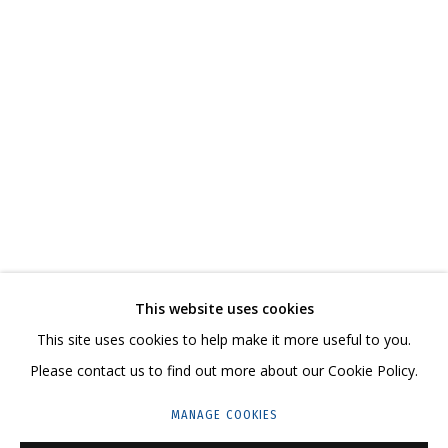
ВЛАДИМИР ГРИГ
ОБЗОР
РАБОТЫ
БИОГРАФИЯ
СЕРИИ
ВЫСТАВКИ
РЕЗЮМЕ
ВИДЕО
СВЯЗАННЫЕ МАТЕРИАЛЫ
ПОДЕЛИТЬСЯ
СВЯЖИТЕСЬ С НАМИ:
This website uses cookies
+7 (495) 635-02-35
This site uses cookies to help make it more useful to you.
HELLO@GRIDCHINHALL.COM
Please contact us to find out more about our Cookie Policy.
ПОДПИШИТЕСЬ НА ОБНОВЛЕНИЯ
MANAGE COOKIES
ГРИДЧИНХОЛЛ