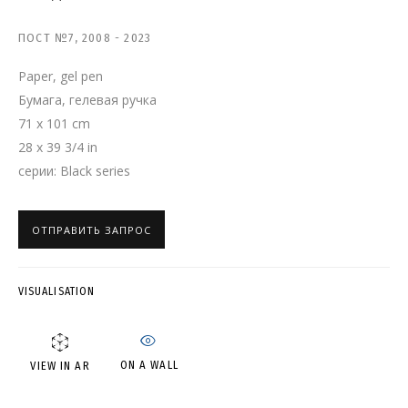
ПОСТ №7
,
2008 - 2023
ВЛАДИМИР ГРИГ
Paper, gel pen
Бумага, гелевая ручка
71 x 101 cm
28 x 39 3/4 in
серии:
Black series
ОТПРАВИТЬ ЗАПРОС
VISUALISATION
ON A WALL
VIEW IN AR