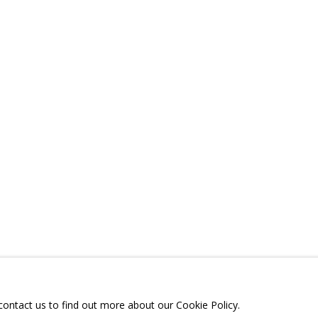
РЕЗЮМЕ
ВИДЕО
СВЯЗАННЫЕ МАТЕРИАЛЫ
ПОДЕЛИТЬСЯ
ТЕЛЕГРАМ:
T.ME/GRIDCHINHALLG
 МОСКОВСКАЯ ОБЛАСТЬ,
ГОРОДСКОЙ ОКРУГ,
ОЕ, УЛИЦА ЦЕНТРАЛЬНАЯ, 23.
 contact us to find out more about our Cookie Policy.
Я СЪЕМОК