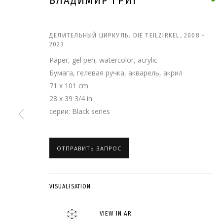
ВЛАДИМИР ГРИГ
ДЕЛИТЕЛЬНЫЙ ЦИРКУЛЬ. DIE TEILZIRKEL
,
2008 -
2023
Paper, gel pen, watercolor, acrylic
Бумага, гелевая ручка, акварель, акрил
71 x 101 cm
28 x 39 3/4 in
серии:
Black series
ОТПРАВИТЬ ЗАПРОС
ВЛАДИМИР ГРИГ
VISUALISATION
VIEW IN AR