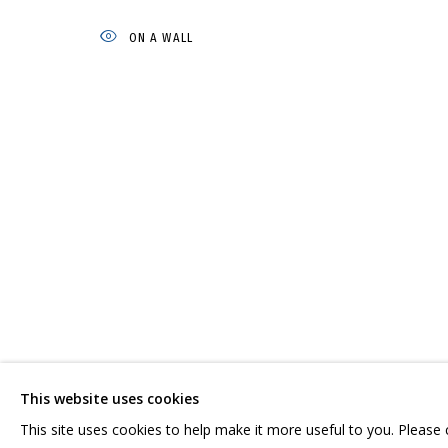
ON A WALL
ВЛАДИМИР ГРИГ
ОБЗОР
РАБОТЫ
БИОГРАФИЯ
СЕРИИ
ВЫСТАВКИ
СВЯЖИТЕСЬ С НАМИ:
ГРИДЧИНХОЛЛ
+7 (495) 635-02-35
143422, РОССИЯ,
HELLO@GRIDCHINHALL.COM
КРАСНОГОРСКИЙ 
This website uses cookies
ПОДПИШИТЕСЬ НА ОБНОВЛЕНИЯ
СЕЛО ДМИТРОВСК
This site uses cookies to help make it more useful to you. Please
ПРОСТРАНСТВО ДЛ