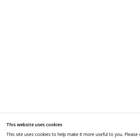
ВЛАДИМИР ГРИГ
ОБЗОР
РАБОТЫ
БИОГРАФИЯ
СЕРИИ
ВЫСТАВКИ
СВЯЖИТЕСЬ С НАМИ:
ГРИДЧИНХОЛЛ
+7 (495) 635-02-35
143422, РОССИЯ,
HELLO@GRIDCHINHALL.COM
КРАСНОГОРСКИЙ 
This website uses cookies
ПОДПИШИТЕСЬ НА ОБНОВЛЕНИЯ
СЕЛО ДМИТРОВСК
This site uses cookies to help make it more useful to you. Please
ПРОСТРАНСТВО ДЛ