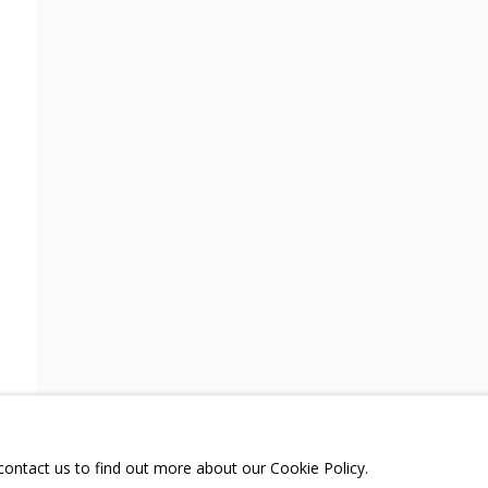
РЕЗЮМЕ
ВИДЕО
СВЯЗАННЫЕ МАТЕРИАЛЫ
ПОДЕЛИТЬСЯ
ТЕЛЕГРАМ:
T.ME/GRIDCHINHALLG
 МОСКОВСКАЯ ОБЛАСТЬ,
ГОРОДСКОЙ ОКРУГ,
ОЕ, УЛИЦА ЦЕНТРАЛЬНАЯ, 23.
 contact us to find out more about our Cookie Policy.
Я СЪЕМОК