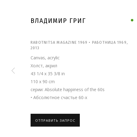
ВЛАДИМИР ГРИГ
RABOTNITSA MAGAZINE 1969 • РАБОТНИЦА 1969
,
2013
Canvas, acrylic
Холст, акрил
43 1/4 x 35 3/8 in
110 x 90 cm
серии:
Absolute happiness of the 60s
• Абсолютное счастье 60-х
ВЛАДИМИР ГРИГ
ОТПРАВИТЬ ЗАПРОС