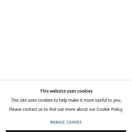
ВЛАДИМИР ГРИГ
ОБЗОР
РАБОТЫ
БИОГРАФИЯ
СЕРИИ
ВЫСТАВКИ
РЕЗЮМЕ
ВИДЕО
СВЯЗАННЫЕ МАТЕРИАЛЫ
ПОДЕЛИТЬСЯ
СВЯЖИТЕСЬ С НАМИ:
This website uses cookies
+7 (495) 635-02-35
This site uses cookies to help make it more useful to you.
HELLO@GRIDCHINHALL.COM
Please contact us to find out more about our Cookie Policy.
ПОДПИШИТЕСЬ НА ОБНОВЛЕНИЯ
MANAGE COOKIES
ГРИДЧИНХОЛЛ