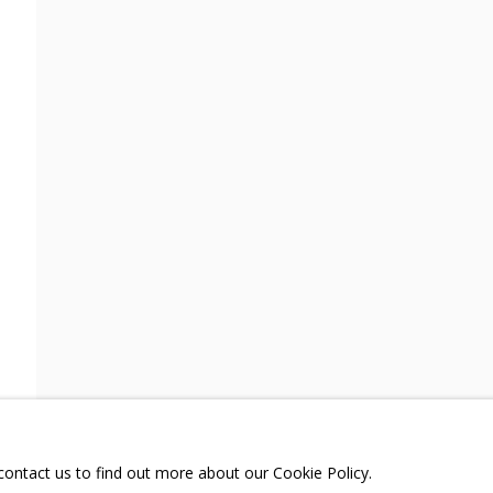
РЕЗЮМЕ
ВИДЕО
СВЯЗАННЫЕ МАТЕРИАЛЫ
ПОДЕЛИТЬСЯ
ТЕЛЕГРАМ:
T.ME/GRIDCHINHALLG
 МОСКОВСКАЯ ОБЛАСТЬ,
ГОРОДСКОЙ ОКРУГ,
ОЕ, УЛИЦА ЦЕНТРАЛЬНАЯ, 23.
 contact us to find out more about our Cookie Policy.
Я СЪЕМОК