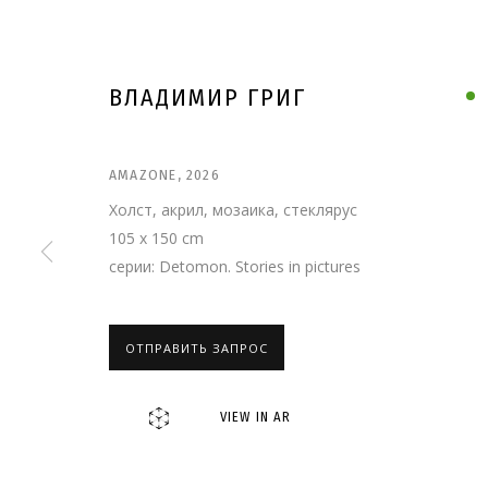
ВЛАДИМИР ГРИГ
AMAZONE
,
2026
Холст, акрил, мозаика, стеклярус
105 x 150 cm
серии:
Detomon. Stories in pictures
ОТПРАВИТЬ ЗАПРОС
ВЛАДИМИР ГРИГ
VIEW IN AR