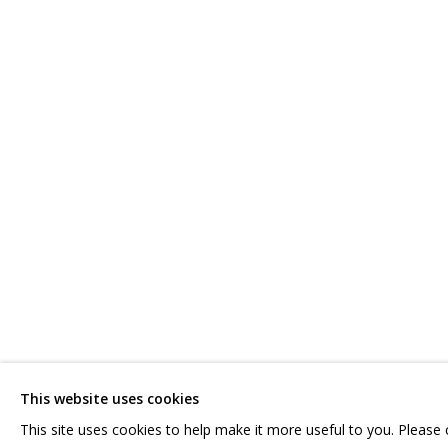
ВЛАДИМИР ГРИГ
ОБЗОР
РАБОТЫ
БИОГРАФИЯ
СЕРИИ
ВЫСТАВКИ
СВЯЖИТЕСЬ С НАМИ:
ГРИДЧИНХОЛЛ
+7 (495) 635-02-35
143422, РОССИЯ,
HELLO@GRIDCHINHALL.COM
КРАСНОГОРСКИЙ 
This website uses cookies
ПОДПИШИТЕСЬ НА ОБНОВЛЕНИЯ
СЕЛО ДМИТРОВСК
This site uses cookies to help make it more useful to you. Please
ПРОСТРАНСТВО ДЛ