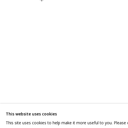
ВЛАДИМИР ГРИГ
ОБЗОР
РАБОТЫ
БИОГРАФИЯ
СЕРИИ
ВЫСТАВКИ
СВЯЖИТЕСЬ С НАМИ:
ГРИДЧИНХОЛЛ
+7 (495) 635-02-35
143422, РОССИЯ,
HELLO@GRIDCHINHALL.COM
КРАСНОГОРСКИЙ 
This website uses cookies
ПОДПИШИТЕСЬ НА ОБНОВЛЕНИЯ
СЕЛО ДМИТРОВСК
This site uses cookies to help make it more useful to you. Please
ПРОСТРАНСТВО ДЛ