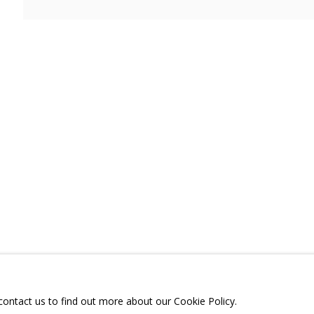
РЕЗЮМЕ
ВИДЕО
СВЯЗАННЫЕ МАТЕРИАЛЫ
ПОДЕЛИТЬСЯ
ТЕЛЕГРАМ:
T.ME/GRIDCHINHALLG
 МОСКОВСКАЯ ОБЛАСТЬ,
ГОРОДСКОЙ ОКРУГ,
ОЕ, УЛИЦА ЦЕНТРАЛЬНАЯ, 23.
 contact us to find out more about our Cookie Policy.
Я СЪЕМОК