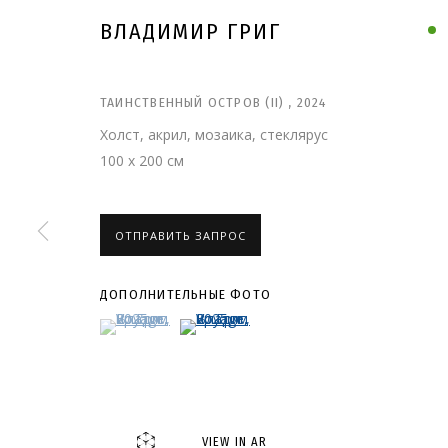
ВЛАДИМИР ГРИГ
ТАИНСТВЕННЫЙ ОСТРОВ (II)
,
2024
Холст, акрил, мозаика, стеклярус
100 x 200 см
ОТПРАВИТЬ ЗАПРОС
ДОПОЛНИТЕЛЬНЫЕ ФОТО
(View a larger image of thumbnail 1 )
, currently selected.
, currently selected.
, currently selected.
(View a larger image of thumbnail 2 )
ВЛАДИМИР ГРИГ
VIEW IN AR